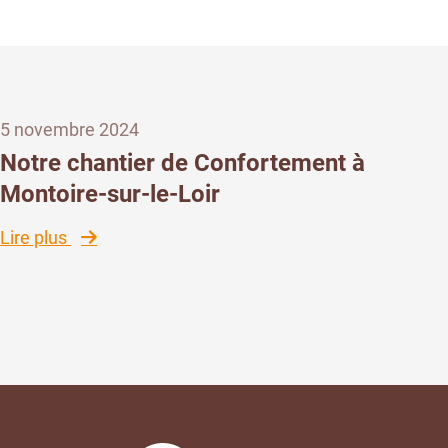
5 novembre 2024
Notre chantier de Confortement à
Montoire-sur-le-Loir
:
Lire plus
Notre
chantier
de
Confortement
à
Montoire-
sur-
le-
Loir