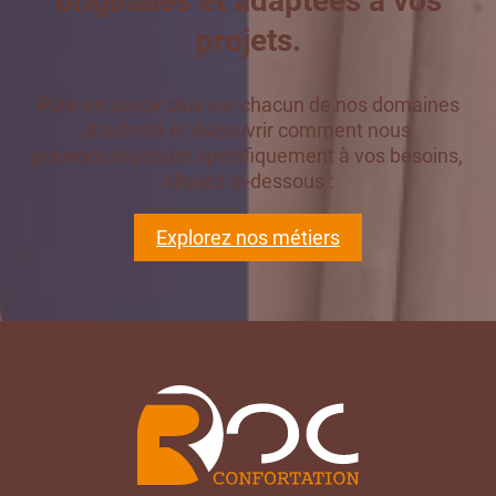
originales et adaptées à vos
projets.
Pour en savoir plus sur chacun de nos domaines
d’activité et découvrir comment nous
pouvons répondre spécifiquement à vos besoins,
cliquez ci-dessous :
Explorez nos métiers