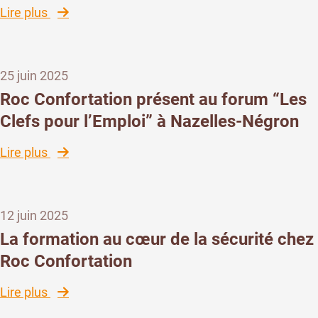
sur
:
Lire plus
la
formation
Roc
Kinesis
Confortation
s’engage
25 juin 2025
avec
Roc Confortation présent au forum “Les
“1
Clefs pour l’Emploi” à Nazelles-Négron
élève,
1
:
Lire plus
stage”
Roc
Confortation
présent
12 juin 2025
au
forum
La formation au cœur de la sécurité chez
“Les
Roc Confortation
Clefs
pour
:
Lire plus
l’Emploi”
La
à