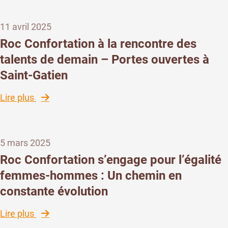
formation
Nazelles-
au
Négron
11 avril 2025
cœur
de
Roc Confortation à la rencontre des
la
talents de demain – Portes ouvertes à
sécurité
Saint-Gatien
chez
Roc
:
Lire plus
Confortation
Roc
Confortation
à
5 mars 2025
la
rencontre
Roc Confortation s’engage pour l’égalité
des
femmes-hommes : Un chemin en
talents
constante évolution
de
demain
:
Lire plus
–
Roc
Portes