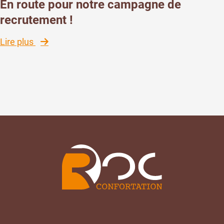
!
En route pour notre campagne de
recrutement !
:
Lire plus
En
route
pour
notre
campagne
de
recrutement !