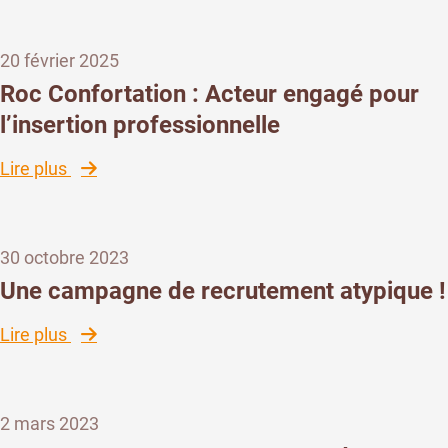
Confortation
ouvertes
s’engage
à
20 février 2025
pour
Saint-
l’égalité
Gatien
Roc Confortation : Acteur engagé pour
femmes-
l’insertion professionnelle
hommes
:
:
Lire plus
Un
Roc
chemin
Confortation
en
:
constante
30 octobre 2023
Acteur
évolution
engagé
Une campagne de recrutement atypique !
pour
l’insertion
:
Lire plus
professionnelle
Une
campagne
de
2 mars 2023
recrutement atypique