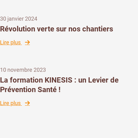
de
poste
30 janvier 2024
:
Chloé
Révolution verte sur nos chantiers
MARIE
nous
:
Lire plus
rejoint
Révolution
en
verte
tant
sur
que
10 novembre 2023
nos
Responsable
chantiers
La formation KINESIS : un Levier de
Qualité
Prévention Santé !
Sécurité
Environnement
:
Lire plus
La
formation
KINESIS
: