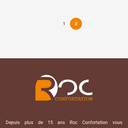
un
Levier
de
Prévention
1
2
Santé !
Depuis plus de 15 ans Roc Confortation vous