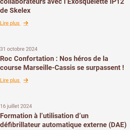
collaborateurs avec l’Exosquelette IP12
avec
de Skelex
moins
d’émissions
:
Lire plus
et
Roc
plus
Confortation
d’ambition
équipe
:
31 octobre 2024
ses
Performance
collaborateurs
durable
Roc Confortation : Nos héros de la
avec
&
course Marseille-Cassis se surpassent !
l’Exosquelette
Décarbonation
IP12
en
:
Lire plus
de
action
Roc
Skelex
Confortation
:
16 juillet 2024
Nos
héros
Formation à l’utilisation d’un
de
défibrillateur automatique externe (DAE)
la