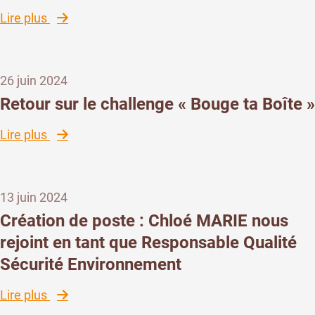
course
:
Lire plus
Marseille-
Formation
Cassis
à
se
l’utilisation
surpassent
26 juin 2024
d’un
!
défibrillateur
Retour sur le challenge « Bouge ta Boîte »
automatique
externe
:
Lire plus
(DAE)
Retour
sur
le
13 juin 2024
challenge
« Bouge
Création de poste : Chloé MARIE nous
ta
rejoint en tant que Responsable Qualité
Boîte »
Sécurité Environnement
:
Lire plus
Création