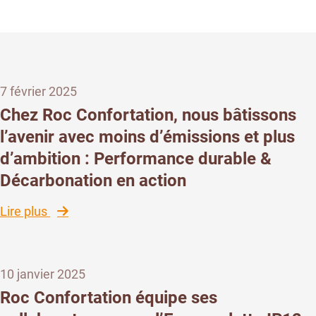
7 février 2025
Chez Roc Confortation, nous bâtissons
l’avenir avec moins d’émissions et plus
d’ambition : Performance durable &
Décarbonation en action
:
Lire plus
Chez
Roc
Confortation,
10 janvier 2025
nous
bâtissons
Roc Confortation équipe ses
l’avenir