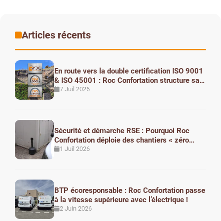
Maçonnerie
(1)
Articles récents
Micropieux
(1)
Patrimoine
(1)
En route vers la double certification ISO 9001
& ISO 45001 : Roc Confortation structure sa
R & D
(2)
performance
7 Juil 2026
R&D
(6)
Sécurité et démarche RSE : Pourquoi Roc
Confortation déploie des chantiers « zéro
Renforcement
(1)
mégot »
1 Juil 2026
Ressources humaines
(9)
BTP écoresponsable : Roc Confortation passe
RSE
(20)
à la vitesse supérieure avec l’électrique !
2 Juin 2026